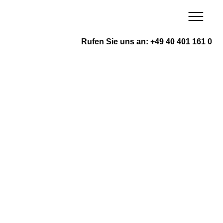
Zum
Inhalt
springen
Rufen Sie uns an: +49 40 401 161 0